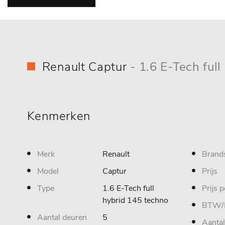
Renault Captur
- 1.6 E-Tech ful
Kenmerken
Merk
Renault
Brand
Model
Captur
Prijs
Type
1.6 E-Tech full
Prijs 
hybrid 145 techno
BTW/
Aantal deuren
5
Aantal