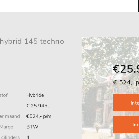
l hybrid 145 techno
€25.
€ 524,- 
stof
Hybride
Int
€ 25.945,-
per maand
€524,- p/m
In
Marge
BTW
 cilinders
4