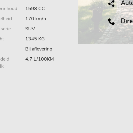
Auto
erinhoud
1598 CC
elheid
170 km/h
Direc
serie
SUV
ht
1345 KG
Bij aflevering
deld
4.7 L/100KM
ik